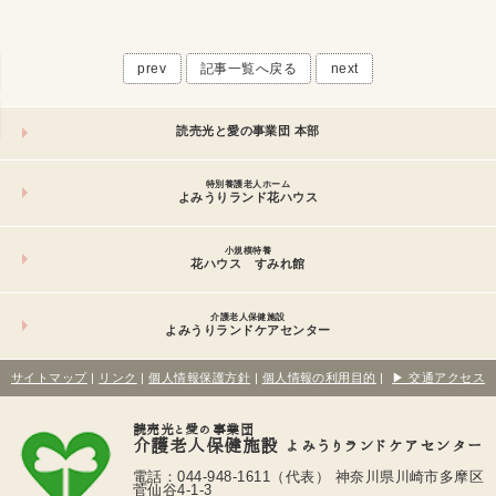
prev
記事一覧へ戻る
next
読売光と愛の事業団 本部
特別養護老人ホーム
よみうりランド花ハウス
小規模特養
花ハウス すみれ館
介護老人保健施設
よみうりランドケアセンター
サイトマップ
|
リンク
|
個人情報保護方針
|
個人情報の利用目的
|
▶ 交通アクセス
読売光と愛の事業団
介護老人保健施設 よみうりランドケアセンター
電話：044-948-1611（代表） 神奈川県川崎市多摩区
菅仙谷4-1-3