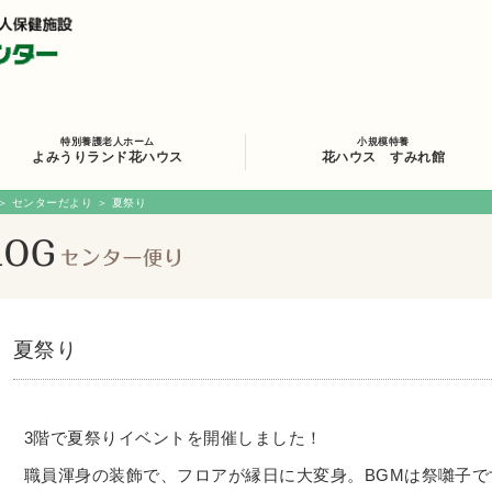
特別養護老人ホーム
小規模特養
よみうりランド花ハウス
花ハウス すみれ館
＞
センターだより
＞ 夏祭り
夏祭り
3階で夏祭りイベントを開催しました！
職員渾身の装飾で、フロアが縁日に大変身。BGMは祭囃子で