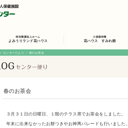
特別養護老人ホーム
小規模特養
よみうりランド花ハウス
花ハウス すみれ館
＞
センターだより
＞ 春のお茶会
春のお茶会
３月３１日の日曜日、１階のテラス席でお茶会をしました。
年末に出来なかったお餅つきやお神輿パレードも行いました