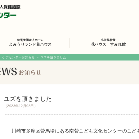
特別養護老人ホーム
小規模特養
よみうりランド花ハウス
花ハウス すみれ館
＞
ケアセンターお知らせ
＞ ユズを頂きました
ユズを頂きました
（2023年12月08日）
川崎市多摩区菅馬場にある南菅こども文化センターのこども