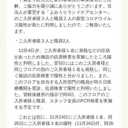
解、ご協力を賜り誠にありがとうございます。当
法人が運営する「よみうりランドケアセンター」
のご入所者様２人と職員２人の新型コロナウイル
ス陽性が新たに判明しましたので、ご報告いたし
ます。
・ご入所者様２人と職員2人
12月4日夕、ご入所者様１名に発熱などの症状
があったため施設の抗原検査を実施したところ陽
性と判明しました。翌5日にはこのご入所者様と
同じフロアの別のご入所者様１名も発熱し、同じ
く施設の抗原検査で陽性と分かりました。また、
このフロアを担当する入所部門の職員が同５日医
療機関を受診、抗原検査で陽性と判明いたしまし
た。管轄保健所の指示で同6日、このフロアのご
入所者様と職員、スタッフ全員のPCR検査を実施
する予定です。
これとは別に、11月24日にご入所者様１名、同
26日にご入所者様３名の陽性（11月24日付、同26